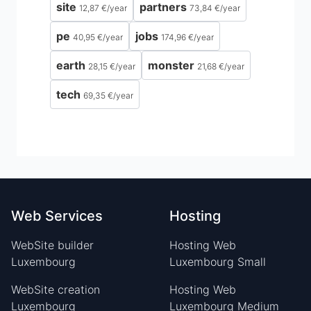
site
partners
12,87 €
/
year
73,84 €
/
year
pe
jobs
40,95 €
/
year
174,96 €
/
year
earth
monster
28,15 €
/
year
21,68 €
/
year
tech
69,35 €
/
year
Web Services
Hosting
WebSite builder
Hosting Web
Luxembourg
Luxembourg Small
WebSite creation
Hosting Web
Luxembourg
Luxembourg Medium