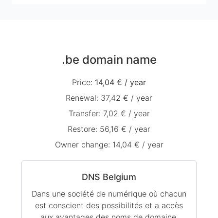
.be domain name
Price
:
14,04 €
/
year
Renewal
:
37,42 €
/
year
Transfer
:
7,02 €
/
year
Restore
:
56,16 €
/
year
Owner change
:
14,04 €
/
year
DNS Belgium
Dans une société de numérique où chacun
est conscient des possibilités et a accès
aux avantages des noms de domaine,