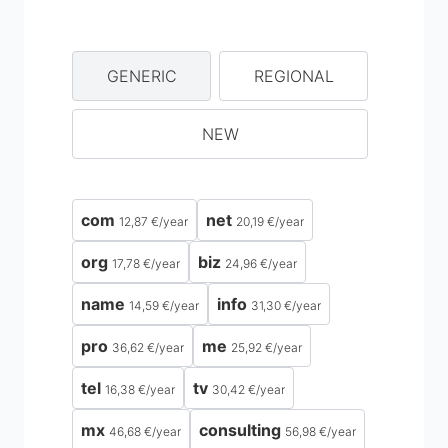
GENERIC
REGIONAL
NEW
com
net
12,87 €
/
year
20,19 €
/
year
org
biz
17,78 €
/
year
24,96 €
/
year
name
info
14,59 €
/
year
31,30 €
/
year
pro
me
36,62 €
/
year
25,92 €
/
year
tel
tv
16,38 €
/
year
30,42 €
/
year
mx
consulting
46,68 €
/
year
56,98 €
/
year