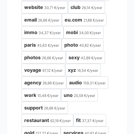
website
club
30,71 €
/
year
26,14 €
/
year
email
eu.com
26,66 €
/
year
21,88 €
/
year
immo
mobi
34,37 €
/
year
34,00 €
/
year
paris
photo
45,63 €
/
year
40,82 €
/
year
photos
sexy
26,66 €
/
year
42,89 €
/
year
voyage
xyz
67,12 €
/
year
16,54 €
/
year
agency
audio
26,66 €
/
year
159,31 €
/
year
work
uno
10,48 €
/
year
20,59 €
/
year
support
26,66 €
/
year
restaurant
fit
62,19 €
/
year
37,37 €
/
year
gold
services
127,27 €
/
year
40,82 €
/
year