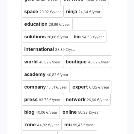
space
ninja
29,02 €
/
year
24,64 €
/
year
education
26,66 €
/
year
solutions
bio
26,66 €
/
year
54,53 €
/
year
international
38,89 €
/
year
world
boutique
40,82 €
/
year
40,82 €
/
year
academy
40,82 €
/
year
company
expert
15,81 €
/
year
67,12 €
/
year
press
network
83,78 €
/
year
26,66 €
/
year
blog
online
40,06 €
/
year
50,38 €
/
year
zone
mu
44,82 €
/
year
99,45 €
/
year