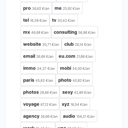
pro
me
36,62 €
/
an
25,92 €
/
an
tel
tv
16,38 €
/
an
30,42 €
/
an
mx
consulting
46,68 €
/
an
56,98 €
/
an
website
club
30,71 €
/
an
26,14 €
/
an
email
eu.com
26,66 €
/
an
21,88 €
/
an
immo
mobi
34,37 €
/
an
34,00 €
/
an
paris
photo
45,63 €
/
an
40,82 €
/
an
photos
sexy
26,66 €
/
an
42,89 €
/
an
voyage
xyz
67,12 €
/
an
16,54 €
/
an
agency
audio
26,66 €
/
an
159,31 €
/
an