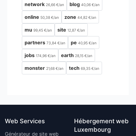
network
blog
26,66 €
/
an
40,06 €
/
an
online
zone
50,38 €
/
an
44,82 €
/
an
mu
site
99,45 €
/
an
12,87 €
/
an
partners
pe
73,84 €
/
an
40,95 €
/
an
jobs
earth
174,96 €
/
an
28,15 €
/
an
monster
tech
21,68 €
/
an
69,35 €
/
an
Web Services
Hébergement web
Luxembourg
Générateur de site web