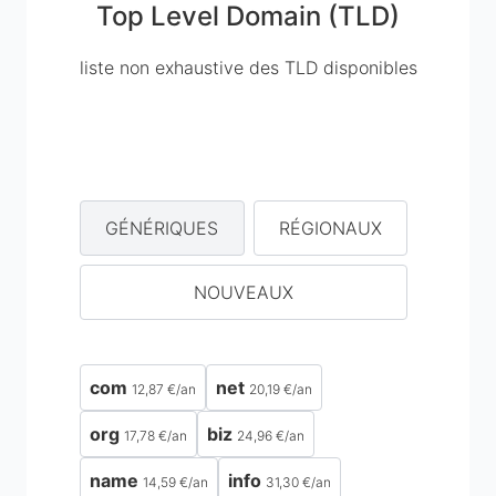
Top Level Domain (TLD)
liste non exhaustive des TLD disponibles
GÉNÉRIQUES
RÉGIONAUX
NOUVEAUX
com
net
12,87 €
/
an
20,19 €
/
an
org
biz
17,78 €
/
an
24,96 €
/
an
name
info
14,59 €
/
an
31,30 €
/
an