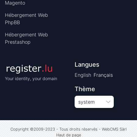
Magento
Hébergement Web
PhpBB
Hébergement Web
Prestashop
Langues
English
Français
Your identity, your domain
Thème
system
Copyright ©2009-2023 - Tous droits réservés
-
WebCMS Sàrl
Haut de page