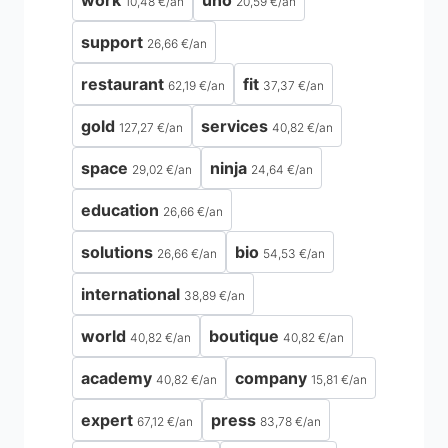
work
uno
10,48 €
/
an
20,59 €
/
an
support
26,66 €
/
an
restaurant
fit
62,19 €
/
an
37,37 €
/
an
gold
services
127,27 €
/
an
40,82 €
/
an
space
ninja
29,02 €
/
an
24,64 €
/
an
education
26,66 €
/
an
solutions
bio
26,66 €
/
an
54,53 €
/
an
international
38,89 €
/
an
world
boutique
40,82 €
/
an
40,82 €
/
an
academy
company
40,82 €
/
an
15,81 €
/
an
expert
press
67,12 €
/
an
83,78 €
/
an